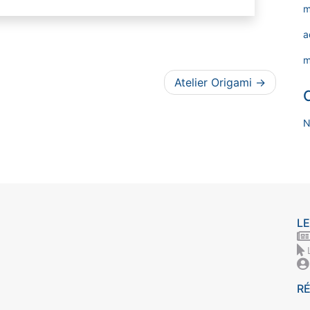
m
a
m
Atelier Origami
N
LE
R