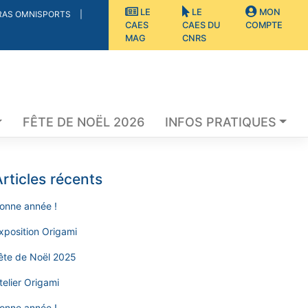
LE
LE
MON
RAS OMNISPORTS
CAES
CAES DU
COMPTE
MAG
CNRS
FÊTE DE NOËL 2026
INFOS PRATIQUES
rticles récents
onne année !
xposition Origami
ête de Noël 2025
telier Origami
onne année !