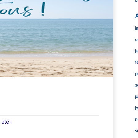
j
o
j
f
j
s
j
j
n
été !
s