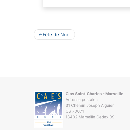
Navigation
Fête de Noël
de
l’article
Clas Saint-Charles - Marseille
Adresse postale :
31 Chemin Joseph Aiguier
CS 70071
13402 Marseille Cedex 09