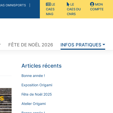
LE
LE
MON
RAS OMNISPORTS
CAES
CAES DU
COMPTE
MAG
CNRS
FÊTE DE NOËL 2026
INFOS PRATIQUES
Articles récents
Bonne année !
Exposition Origami
Fête de Noël 2025
és
Atelier Origami
Bonne année !