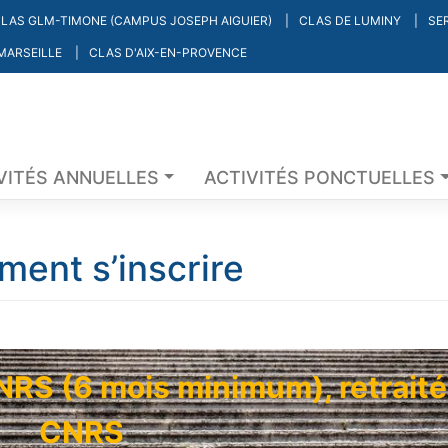
LAS GLM-TIMONE (CAMPUS JOSEPH AIGUIER)
CLAS DE LUMINY
SE
 MARSEILLE
CLAS D'AIX-EN-PROVENCE
VITÉS ANNUELLES
ACTIVITÉS PONCTUELLES
ent s’inscrire
RS (6 mois minimum), retrait
CNRS